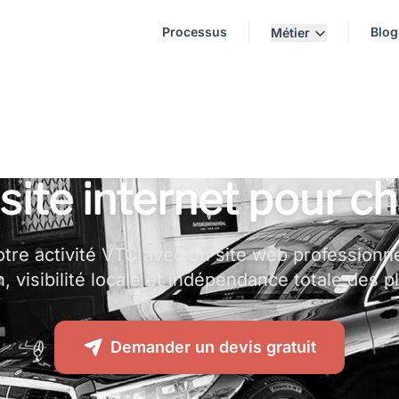
Processus
Blog
Métier
 site internet pour c
tre activité VTC avec un site web professionn
, visibilité locale et indépendance totale des 
Demander un devis gratuit