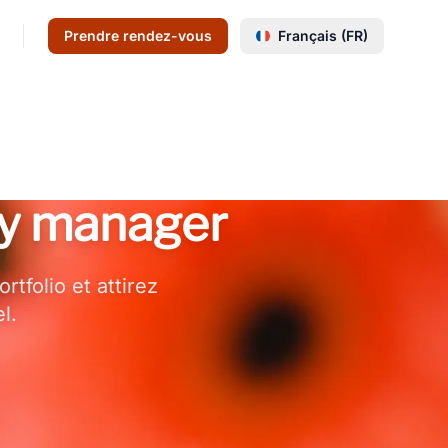
Prendre rendez-vous
Français (FR)
ty manager
tfolio et attirez
l.